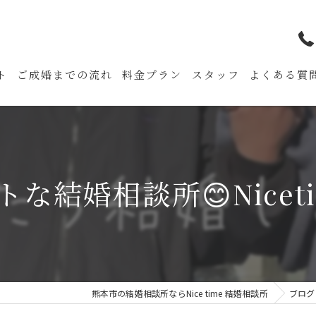
ト
ご成婚までの流れ
料金プラン
スタッフ
よくある質
結婚相談所😊Niceti
熊本市の結婚相談所ならNice time 結婚相談所
ブログ