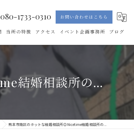
080-1733-0310
お問い合わせはこちら
問
当所の特徴
アクセス
イベント企画事務所
ブログ
再婚
Nice time 結婚相談所
男性
me結婚相談所の...
30代
初めて
婚活パーティー
熊本市南区のホットな結婚相談所😊Nicetime結婚相談所の...