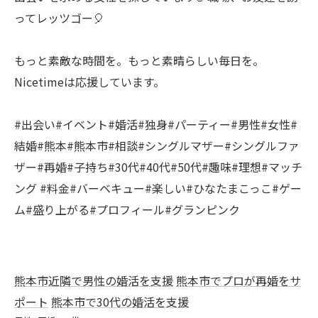
ってレッツゴー🎈
もっと素敵な時間を。もっと素晴らしい毎日を。
Nicetimeは応援しています。
#出会い#イベント#婚活#独身#パーティー#男性#女性#
結婚#熊本#熊本市#相談#シングルマザー#シングルファ
ザー#再婚#子持ち#30代#40代#50代#趣味#理想#マッチ
ング #料金#バーベキュー#楽しい#ひなたまこっこ#ゲー
ム#盛り上がる#プロフィール#グランピンク
熊本市近隣で男性の婚活を支援
熊本市でプロが再婚をサ
ポート
熊本市で30代の婚活を支援